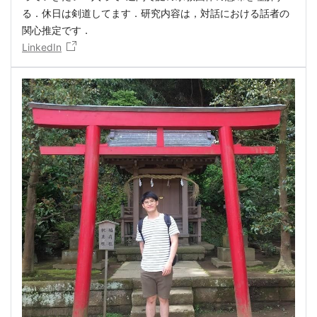
る．休日は剣道してます．研究内容は，対話における話者の
関心推定です．
LinkedIn